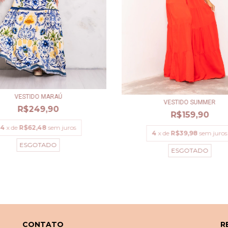
VESTIDO MARAÚ
VESTIDO SUMMER
R$249,90
R$159,90
4
x de
R$62,48
sem juros
4
x de
R$39,98
sem juros
ESGOTADO
ESGOTADO
CONTATO
R