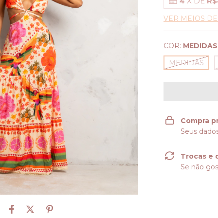
4
X DE
R$
VER MEIOS D
COR:
MEDIDAS
MEDIDAS
Compra p
Seus dados
Trocas e 
Se não gos