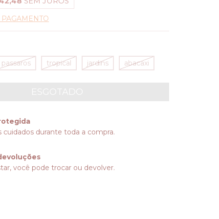
42,48
SEM JUROS
E PAGAMENTO
passaros
tropical
jardins
abacaxi
rotegida
 cuidados durante toda a compra.
devoluções
tar, você pode trocar ou devolver.