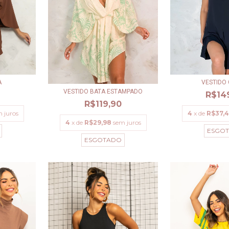
VESTIDO 
A
VESTIDO BATA ESTAMPADO
R$14
R$119,90
4
x de
R$37,
 juros
4
x de
R$29,98
sem juros
ESGO
ESGOTADO