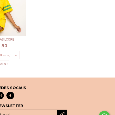
RASILCORE
,90
98
sem juros
TADO
EDES SOCIAIS
EWSLETTER