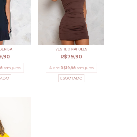
GERIBA
VESTIDO NÁPOLES
9,90
R$79,90
48
sem juros
4
x de
R$19,98
sem juros
TADO
ESGOTADO