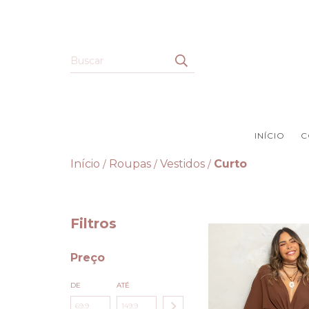
INÍCIO
C
Início
Roupas
Vestidos
Curto
/
/
/
Filtros
Preço
DE
ATÉ