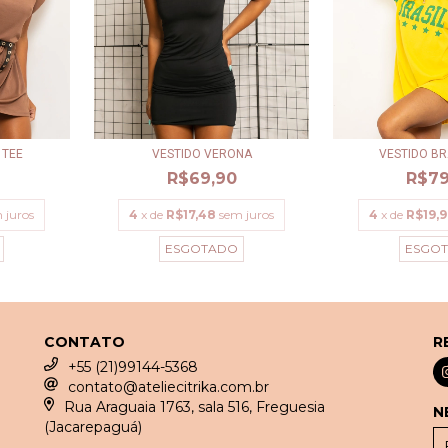
VESTIDO VERONA
VESTIDO B
 TEE
R$69,90
R$79
4
x de
R$17,48
sem juros
4
x de
R$19,
 juros
ESGOTADO
ESGO
CONTATO
R
+55 (21)99144-5368
contato@ateliecitrika.com.br
Rua Araguaia 1763, sala 516, Freguesia
N
(Jacarepaguá)